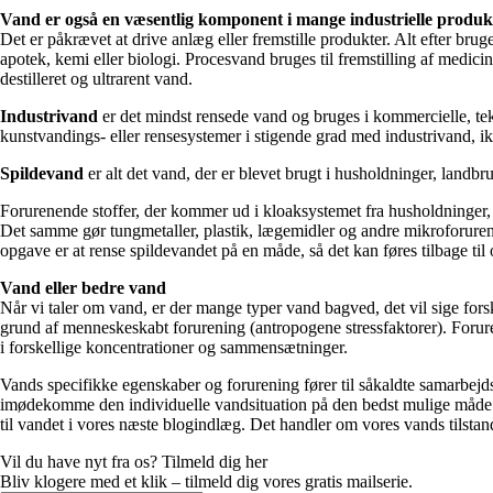
Vand er også en væsentlig komponent i mange industrielle produk
Det er påkrævet at drive anlæg eller fremstille produkter. Alt efter br
apotek, kemi eller biologi. Procesvand bruges til fremstilling af medic
destilleret og ultrarent vand.
Industrivand
er det mindst rensede vand og bruges i kommercielle, tek
kunstvandings- eller rensesystemer i stigende grad med industrivand, i
Spildevand
er alt det vand, der er blevet brugt i husholdninger, landbrug
Forurenende stoffer, der kommer ud i kloaksystemet fra husholdninger, o
Det samme gør tungmetaller, plastik, lægemidler og andre mikroforurene
opgave er at rense spildevandet på en måde, så det kan føres tilbage til
Vand eller bedre vand
Når vi taler om vand, er der mange typer vand bagved, det vil sige forsk
grund af menneskeskabt forurening (antropogene stressfaktorer). Forure
i forskellige koncentrationer og sammensætninger.
Vands specifikke egenskaber og forurening fører til såkaldte samarbejds
imødekomme den individuelle vandsituation på den bedst mulige måde. F
til vandet i vores næste blogindlæg. Det handler om vores vands tilstan
Vil du have nyt fra os? Tilmeld dig her
Bliv klogere med et klik – tilmeld dig vores gratis mailserie.