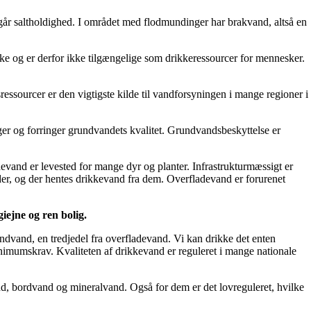
går saltholdighed. I området med flodmundinger har brakvand, altså en
ække og er derfor ikke tilgængelige som drikkeressourcer for mennesker.
ressourcer er den vigtigste kilde til vandforsyningen i mange regioner i
er og forringer grundvandets kvalitet. Grundvandsbeskyttelse er
adevand er levested for mange dyr og planter. Infrastrukturmæssigt er
der, og der hentes drikkevand fra dem. Overfladevand er forurenet
iejne og ren bolig.
vand, en tredjedel fra overfladevand. Vi kan drikke det enten
nimumskrav. Kvaliteten af drikkevand er reguleret i mange nationale
d, bordvand og mineralvand. Også for dem er det lovreguleret, hvilke