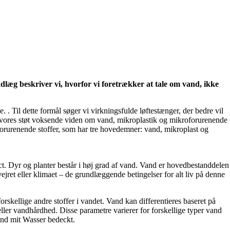
læg beskriver vi, hvorfor vi foretrækker at tale om vand, ikke
 . Til dette formål søger vi virkningsfulde løftestænger, der bedre vil
på vores støt voksende viden om vand, mikroplastik og mikroforurenende
forurenende stoffer, som har tre hovedemner: vand, mikroplast og
ct. Dyr og planter består i høj grad af vand. Vand er hovedbestanddelen
ret eller klimaet – de grundlæggende betingelser for alt liv på denne
skellige andre stoffer i vandet. Vand kan differentieres baseret på
ller vandhårdhed. Disse parametre varierer for forskellige typer vand
ind mit Wasser bedeckt.