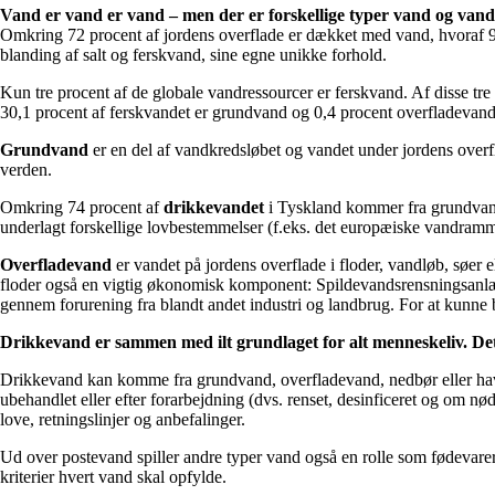
Vand er vand er vand – men der er forskellige typer vand og vand
Omkring 72 procent af jordens overflade er dækket med vand, hvoraf 97
blanding af salt og ferskvand, sine egne unikke forhold.
Kun tre procent af de globale vandressourcer er ferskvand. Af disse tre
30,1 procent af ferskvandet er grundvand og 0,4 procent overfladevand
Grundvand
er en del af vandkredsløbet og vandet under jordens overfl
verden.
Omkring 74 procent af
drikkevandet
i Tyskland kommer fra grundvand.
underlagt forskellige lovbestemmelser (f.eks. det europæiske vandramme
Overfladevand
er vandet på jordens overflade i floder, vandløb, søer e
floder også en vigtig økonomisk komponent: Spildevandsrensningsanlæg 
gennem forurening fra blandt andet industri og landbrug. For at kunne 
Drikkevand er sammen med ilt grundlaget for alt menneskeliv. Det 
Drikkevand kan komme fra grundvand, overfladevand, nedbør eller havv
ubehandlet eller efter forarbejdning (dvs. renset, desinficeret og om 
love, retningslinjer og anbefalinger.
Ud over postevand spiller andre typer vand også en rolle som fødevare
kriterier hvert vand skal opfylde.