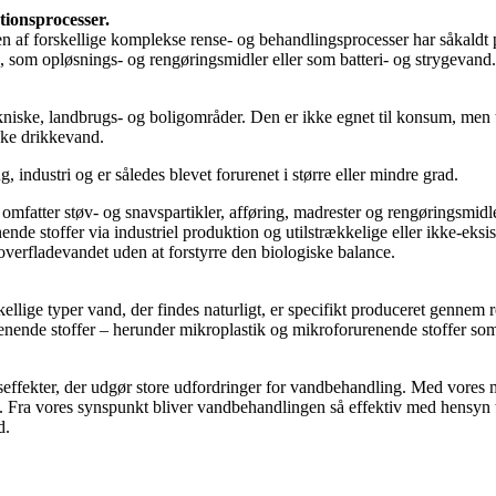
tionsprocesser.
ugen af forskellige komplekse rense- og behandlingsprocesser har såkaldt
in, som opløsnings- og rengøringsmidler eller som batteri- og strygevand
niske, landbrugs- og boligområder. Den er ikke egnet til konsum, men ti
kke drikkevand.
, industri og er således blevet forurenet i større eller mindre grad.
mfatter støv- og snavspartikler, afføring, madrester og rengøringsmidler
nde stoffer via industriel produktion og utilstrækkelige eller ikke-eks
 overfladevandet uden at forstyrre den biologiske balance.
ellige typer vand, der findes naturligt, er specifikt produceret gennem 
nende stoffer – herunder mikroplastik og mikroforurenende stoffer som 
effekter, der udgør store udfordringer for vandbehandling. Med vores mo
ra vores synspunkt bliver vandbehandlingen så effektiv med hensyn til
d.