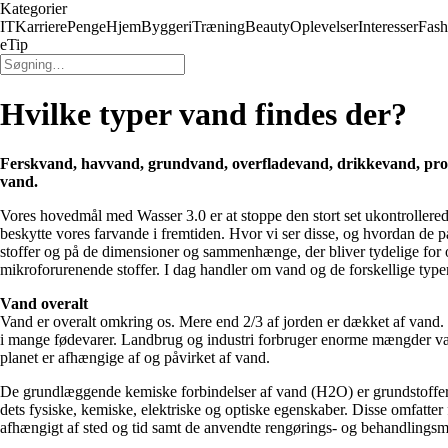
Kategorier
IT
Karriere
Penge
Hjem
Byggeri
Træning
Beauty
Oplevelser
Interesser
Fash
eTip
Hvilke typer vand findes der?
Ferskvand, havvand, grundvand, overfladevand, drikkevand, proces
vand.
Vores hovedmål med Wasser 3.0 er at stoppe den stort set ukontrollerede 
beskytte vores farvande i fremtiden. Hvor vi ser disse, og hvordan de 
stoffer og på de dimensioner og sammenhænge, der bliver tydelige for 
mikroforurenende stoffer. I dag handler om vand og de forskellige type
Vand overalt
Vand er overalt omkring os. Mere end 2/3 af jorden er dækket af vand. N
i mange fødevarer. Landbrug og industri forbruger enorme mængder vand 
planet er afhængige af og påvirket af vand.
De grundlæggende kemiske forbindelser af vand (H2O) er grundstofferne 
dets fysiske, kemiske, elektriske og optiske egenskaber. Disse omfatter
afhængigt af sted og tid samt de anvendte rengørings- og behandlingsm