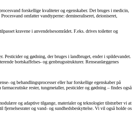
 procesvand forskellige kvaliteter og egenskaber. Det bruges i medicin,
. Procesvand omfatter vandtyperne: demineraliseret, deioniseret,
lpasset kravene i anvendelsesområdet. F.eks. drives toiletter og
. Pesticider og gødning, der bruges i landbruget, ender i spildevandet.
isterende bortskaffelses- og genbrugsstrukturer. Renseanlæggenes
rense- og behandlingsprocesser eller har forskellige egenskaber på
farmaceutiske rester, tungmetaller, pesticider og gødning – findes også
dulære og adaptive tilgange, materialer og teknologier tilstræber vi at
 fjernelsesrater og vand- og sundhedsbeskyttelse. Vi vil også holde os