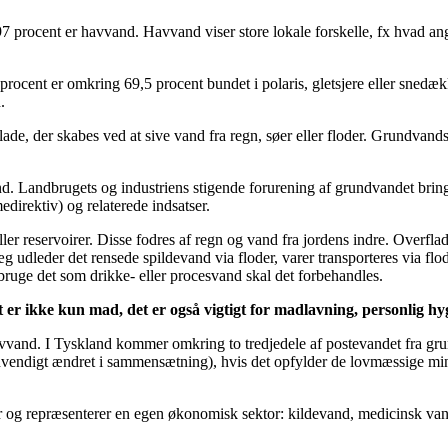
 procent er havvand. Havvand viser store lokale forskelle, fx hvad an
 procent er omkring 69,5 procent bundet i polaris, gletsjere eller sned
.
ade, der skabes ved at sive vand fra regn, søer eller floder. Grundvands
 Landbrugets og industriens stigende forurening af grundvandet bring
direktiv) og relaterede indsatser.
ller reservoirer. Disse fodres af regn og vand fra jordens indre. Overfl
udleder det rensede spildevand via floder, varer transporteres via flo
bruge det som drikke- eller procesvand skal det forbehandles.
er ikke kun mad, det er også vigtigt for madlavning, personlig hyg
and. I Tyskland kommer omkring to tredjedele af postevandet fra grund
nødvendigt ændret i sammensætning), hvis det opfylder de lovmæssige mi
r og repræsenterer en egen økonomisk sektor: kildevand, medicinsk van