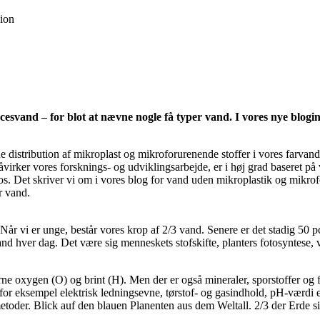
ion
vand – for blot at nævne nogle få typer vand. I vores nye blogind
distribution af mikroplast og mikroforurenende stoffer i vores farvande.
påvirker vores forsknings- og udviklingsarbejde, er i høj grad baseret 
os. Det skriver vi om i vores blog for vand uden mikroplastik og mikro
r vand.
år vi er unge, består vores krop af 2/3 vand. Senere er det stadig 50 p
hver dag. Det være sig menneskets stofskifte, planters fotosyntese, vej
oxygen (O) og brint (H). Men der er også mineraler, sporstoffer og for
 for eksempel elektrisk ledningsevne, tørstof- og gasindhold, pH-værdi e
etoder. Blick auf den blauen Planenten aus dem Weltall. 2/3 der Erde s