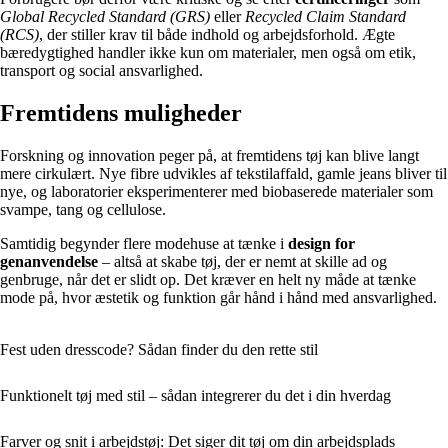
Global Recycled Standard (GRS)
eller
Recycled Claim Standard
(RCS)
, der stiller krav til både indhold og arbejdsforhold. Ægte
bæredygtighed handler ikke kun om materialer, men også om etik,
transport og social ansvarlighed.
Fremtidens muligheder
Forskning og innovation peger på, at fremtidens tøj kan blive langt
mere cirkulært. Nye fibre udvikles af tekstilaffald, gamle jeans bliver til
nye, og laboratorier eksperimenterer med biobaserede materialer som
svampe, tang og cellulose.
Samtidig begynder flere modehuse at tænke i
design for
genanvendelse
– altså at skabe tøj, der er nemt at skille ad og
genbruge, når det er slidt op. Det kræver en helt ny måde at tænke
mode på, hvor æstetik og funktion går hånd i hånd med ansvarlighed.
Fest uden dresscode? Sådan finder du den rette stil
Funktionelt tøj med stil – sådan integrerer du det i din hverdag
Farver og snit i arbejdstøj: Det siger dit tøj om din arbejdsplads