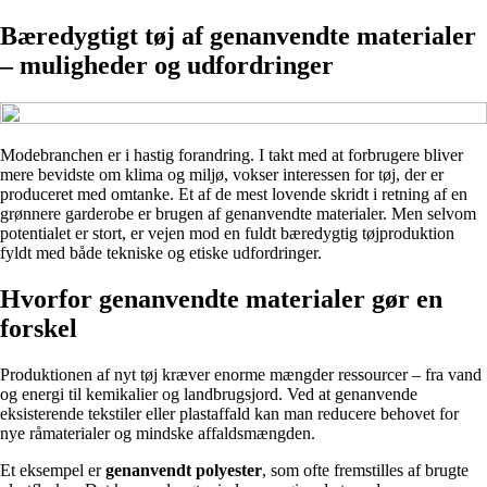
Bæredygtigt tøj af genanvendte materialer
– muligheder og udfordringer
Modebranchen er i hastig forandring. I takt med at forbrugere bliver
mere bevidste om klima og miljø, vokser interessen for tøj, der er
produceret med omtanke. Et af de mest lovende skridt i retning af en
grønnere garderobe er brugen af genanvendte materialer. Men selvom
potentialet er stort, er vejen mod en fuldt bæredygtig tøjproduktion
fyldt med både tekniske og etiske udfordringer.
Hvorfor genanvendte materialer gør en
forskel
Produktionen af nyt tøj kræver enorme mængder ressourcer – fra vand
og energi til kemikalier og landbrugsjord. Ved at genanvende
eksisterende tekstiler eller plastaffald kan man reducere behovet for
nye råmaterialer og mindske affaldsmængden.
Et eksempel er
genanvendt polyester
, som ofte fremstilles af brugte