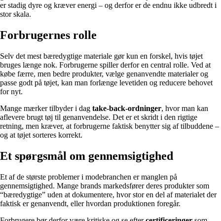
er stadig dyre og kræver energi – og derfor er de endnu ikke udbredt i
stor skala.
Forbrugernes rolle
Selv det mest bæredygtige materiale gør kun en forskel, hvis tøjet
bruges længe nok. Forbrugerne spiller derfor en central rolle. Ved at
købe færre, men bedre produkter, vælge genanvendte materialer og
passe godt på tøjet, kan man forlænge levetiden og reducere behovet
for nyt.
Mange mærker tilbyder i dag
take-back-ordninger
, hvor man kan
aflevere brugt tøj til genanvendelse. Det er et skridt i den rigtige
retning, men kræver, at forbrugerne faktisk benytter sig af tilbuddene –
og at tøjet sorteres korrekt.
Et spørgsmål om gennemsigtighed
Et af de største problemer i modebranchen er manglen på
gennemsigtighed. Mange brands markedsfører deres produkter som
“bæredygtige” uden at dokumentere, hvor stor en del af materialet der
faktisk er genanvendt, eller hvordan produktionen foregår.
Forbrugere bør derfor være kritiske og se efter
certificeringer
som