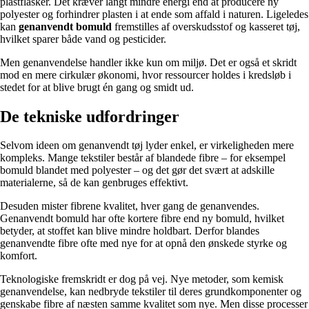
plastflasker. Det kræver langt mindre energi end at producere ny
polyester og forhindrer plasten i at ende som affald i naturen. Ligeledes
kan
genanvendt bomuld
fremstilles af overskudsstof og kasseret tøj,
hvilket sparer både vand og pesticider.
Men genanvendelse handler ikke kun om miljø. Det er også et skridt
mod en mere cirkulær økonomi, hvor ressourcer holdes i kredsløb i
stedet for at blive brugt én gang og smidt ud.
De tekniske udfordringer
Selvom ideen om genanvendt tøj lyder enkel, er virkeligheden mere
kompleks. Mange tekstiler består af blandede fibre – for eksempel
bomuld blandet med polyester – og det gør det svært at adskille
materialerne, så de kan genbruges effektivt.
Desuden mister fibrene kvalitet, hver gang de genanvendes.
Genanvendt bomuld har ofte kortere fibre end ny bomuld, hvilket
betyder, at stoffet kan blive mindre holdbart. Derfor blandes
genanvendte fibre ofte med nye for at opnå den ønskede styrke og
komfort.
Teknologiske fremskridt er dog på vej. Nye metoder, som kemisk
genanvendelse, kan nedbryde tekstiler til deres grundkomponenter og
genskabe fibre af næsten samme kvalitet som nye. Men disse processer