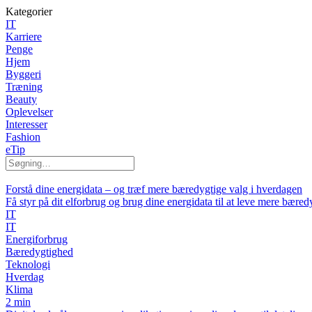
Kategorier
IT
Karriere
Penge
Hjem
Byggeri
Træning
Beauty
Oplevelser
Interesser
Fashion
eTip
Forstå dine energidata – og træf mere bæredygtige valg i hverdagen
Få styr på dit elforbrug og brug dine energidata til at leve mere bæred
IT
IT
Energiforbrug
Bæredygtighed
Teknologi
Hverdag
Klima
2 min