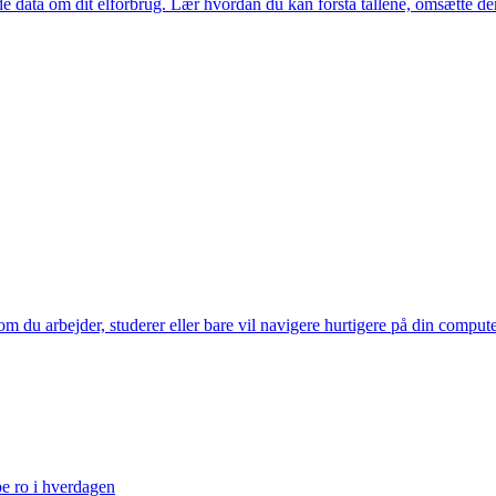
ede data om dit elforbrug. Lær hvordan du kan forstå tallene, omsætte de
 du arbejder, studerer eller bare vil navigere hurtigere på din computer.
be ro i hverdagen