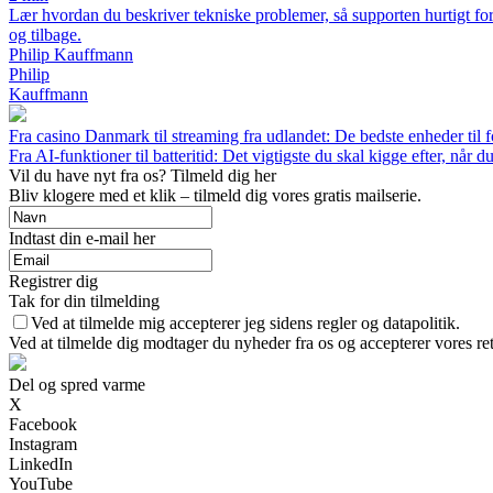
Lær hvordan du beskriver tekniske problemer, så supporten hurtigt for
og tilbage.
Philip Kauffmann
Philip
Kauffmann
Fra casino Danmark til streaming fra udlandet: De bedste enheder til 
Fra AI-funktioner til batteritid: Det vigtigste du skal kigge efter, når
Vil du have nyt fra os? Tilmeld dig her
Bliv klogere med et klik – tilmeld dig vores gratis mailserie.
Indtast din e-mail her
Registrer dig
Tak for din tilmelding
Ved at tilmelde mig accepterer jeg sidens regler og datapolitik.
Ved at tilmelde dig modtager du nyheder fra os og accepterer vores ret
Del og spred varme
X
Facebook
Instagram
LinkedIn
YouTube