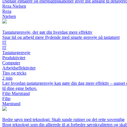
Digitale elmålere og energiapplikationer giver dig adgang til detaljer
Reza Nielsen
Reza
Nielsen
Tastaturgenveje, der gør din hverdag mere effektiv
Spar tid og arbejd mere flydende med smarte genveje på tastaturet
IT
IT
Tastaturgenveje
Produktivitet
Computer
Arbejdseffektivitet
Tips og tricks
2 min
Lær hvordan tastaturgenveje kan gøre din dag mere effektiv – uanset om
til dine egne behov.
Filip Marstrand
Filip
Marstrand
Bedre søvn med teknologi: Skab sunde rutiner og det rette sovemiljø
Brug teknologi som din allierede til at forbedre søvnkvaliteten og ska