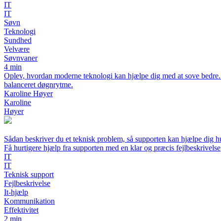
IT
IT
Søvn
Teknologi
Sundhed
Velvære
Søvnvaner
4 min
Oplev, hvordan moderne teknologi kan hjælpe dig med at sove bedre. Fra
balanceret døgnrytme.
Karoline Høyer
Karoline
Høyer
Sådan beskriver du et teknisk problem, så supporten kan hjælpe dig h
Få hurtigere hjælp fra supporten med en klar og præcis fejlbeskrivelse
IT
IT
Teknisk support
Fejlbeskrivelse
It-hjælp
Kommunikation
Effektivitet
2 min