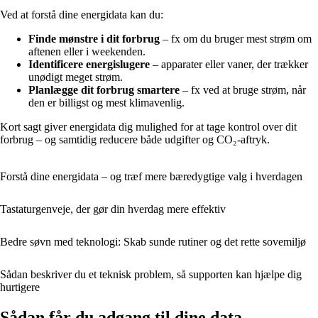
Ved at forstå dine energidata kan du:
Finde mønstre i dit forbrug
– fx om du bruger mest strøm om
aftenen eller i weekenden.
Identificere energislugere
– apparater eller vaner, der trækker
unødigt meget strøm.
Planlægge dit forbrug smartere
– fx ved at bruge strøm, når
den er billigst og mest klimavenlig.
Kort sagt giver energidata dig mulighed for at tage kontrol over dit
forbrug – og samtidig reducere både udgifter og CO₂-aftryk.
Forstå dine energidata – og træf mere bæredygtige valg i hverdagen
Tastaturgenveje, der gør din hverdag mere effektiv
Bedre søvn med teknologi: Skab sunde rutiner og det rette sovemiljø
Sådan beskriver du et teknisk problem, så supporten kan hjælpe dig
hurtigere
Sådan får du adgang til dine data