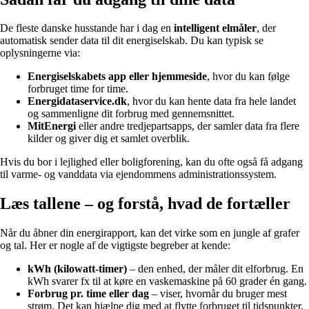
De fleste danske husstande har i dag en
intelligent elmåler
, der
automatisk sender data til dit energiselskab. Du kan typisk se
oplysningerne via:
Energiselskabets app eller hjemmeside
, hvor du kan følge
forbruget time for time.
Energidataservice.dk
, hvor du kan hente data fra hele landet
og sammenligne dit forbrug med gennemsnittet.
MitEnergi
eller andre tredjepartsapps, der samler data fra flere
kilder og giver dig et samlet overblik.
Hvis du bor i lejlighed eller boligforening, kan du ofte også få adgang
til varme- og vanddata via ejendommens administrationssystem.
Læs tallene – og forstå, hvad de fortæller
Når du åbner din energirapport, kan det virke som en jungle af grafer
og tal. Her er nogle af de vigtigste begreber at kende:
kWh (kilowatt-timer)
– den enhed, der måler dit elforbrug. En
kWh svarer fx til at køre en vaskemaskine på 60 grader én gang.
Forbrug pr. time eller dag
– viser, hvornår du bruger mest
strøm. Det kan hjælpe dig med at flytte forbruget til tidspunkter,