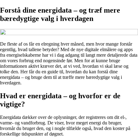
Forstå dine energidata – og træf mere
bæredygtige valg i hverdagen
De fleste af os får en elregning hver måned, men hvor mange forstår
egentlig, hvad tallene betyder? Med de nye digitale elmålere og apps
fra energiselskaberne har vi i dag adgang til langt mere detaljerede data
om vores forbrug end nogensinde før. Men for at kunne bruge
informationen aktivt kræver det, at vi ved, hvordan vi skal læse og
tolke den. Her får du en guide til, hvordan du kan forstå dine
energidata – og bruge dem til at træffe mere bæredygtige valg i
hverdagen.
Hvad er energidata – og hvorfor er de
vigtige?
Energidata dækker over de oplysninger, der registreres om dit el-,
varme- og vandforbrug. De viser, hvor meget energi du bruger,
hvornår du bruger den, og i nogle tilfælde også, hvad den koster på
forskellige tidspunkter af døgnet.