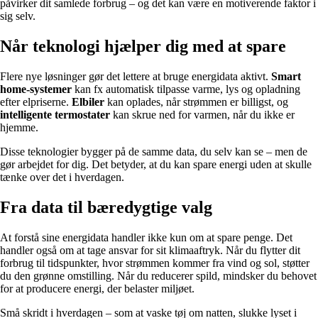
påvirker dit samlede forbrug – og det kan være en motiverende faktor i
sig selv.
Når teknologi hjælper dig med at spare
Flere nye løsninger gør det lettere at bruge energidata aktivt.
Smart
home-systemer
kan fx automatisk tilpasse varme, lys og opladning
efter elpriserne.
Elbiler
kan oplades, når strømmen er billigst, og
intelligente termostater
kan skrue ned for varmen, når du ikke er
hjemme.
Disse teknologier bygger på de samme data, du selv kan se – men de
gør arbejdet for dig. Det betyder, at du kan spare energi uden at skulle
tænke over det i hverdagen.
Fra data til bæredygtige valg
At forstå sine energidata handler ikke kun om at spare penge. Det
handler også om at tage ansvar for sit klimaaftryk. Når du flytter dit
forbrug til tidspunkter, hvor strømmen kommer fra vind og sol, støtter
du den grønne omstilling. Når du reducerer spild, mindsker du behovet
for at producere energi, der belaster miljøet.
Små skridt i hverdagen – som at vaske tøj om natten, slukke lyset i