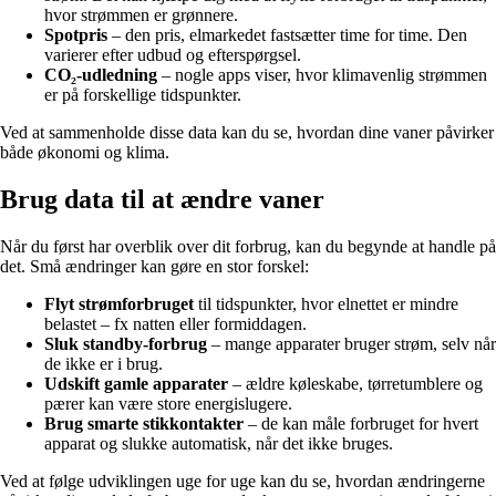
hvor strømmen er grønnere.
Spotpris
– den pris, elmarkedet fastsætter time for time. Den
varierer efter udbud og efterspørgsel.
CO₂-udledning
– nogle apps viser, hvor klimavenlig strømmen
er på forskellige tidspunkter.
Ved at sammenholde disse data kan du se, hvordan dine vaner påvirker
både økonomi og klima.
Brug data til at ændre vaner
Når du først har overblik over dit forbrug, kan du begynde at handle på
det. Små ændringer kan gøre en stor forskel:
Flyt strømforbruget
til tidspunkter, hvor elnettet er mindre
belastet – fx natten eller formiddagen.
Sluk standby-forbrug
– mange apparater bruger strøm, selv når
de ikke er i brug.
Udskift gamle apparater
– ældre køleskabe, tørretumblere og
pærer kan være store energislugere.
Brug smarte stikkontakter
– de kan måle forbruget for hvert
apparat og slukke automatisk, når det ikke bruges.
Ved at følge udviklingen uge for uge kan du se, hvordan ændringerne