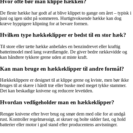
Hvor ofte bør man klippe hækken?
De fleste hække har godt af at blive klippet to gange om året – typisk i
juni og igen sidst på sommeren. Hurtigtvoksende hække kan dog
kræve hyppigere klipning for at bevare formen.
Hvilken type hækkeklipper er bedst til en stor hæk?
Til store eller tætte hække anbefales en benzindrevet eller kraftig
batterimodel med lang sværdlængde. De giver bedre rækkevidde og
kan håndtere tykkere grene uden at miste kraft.
Kan man bruge en hækkeklipper til andre formål?
Hækkeklippere er designet til at klippe grene og kviste, men bør ikke
bruges til at skære i hårdt træ eller buske med meget tykke stammer.
Det kan beskadige knivene og reducere levetiden.
Hvordan vedligeholder man en hækkeklipper?
Rengør knivene efter hver brug og smør dem med olie for at undgå
rust. Kontroller regelmæssigt, at skruer og bolte sidder fast, og hold
batterier eller motor i god stand efter producentens anvisninger.