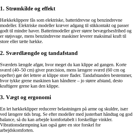
1. Strømkilde og effekt
Hækkeklippere fås som elektriske, batteridrevne og benzindrevne
modeller. Elektriske modeller kræver adgang til stikkontakt og passer
godt til mindre haver. Batterimodeller giver større bevægelsesfrihed og
er støjsvage, mens benzindrevne maskiner leverer maksimal kraft til
store eller tætte hække.
2. Sværdlængde og tandafstand
Sværdets længde afgør, hvor meget du kan klippe ad gangen. Korte
sværd (40–50 cm) giver præcision, mens længere sværd (60 cm og
opefter) gør det lettere at klippe store flader. Tandafstanden bestemmer,
hvor tykke grene maskinen kan håndtere – jo større afstand, desto
kraftigere grene kan den klippe.
3. Vægt og ergonomi
En let hækkeklipper reducerer belastningen på arme og skuldre, især
ved længere tids brug. Se efter modeller med justerbart håndtag og god
balance, så du kan arbejde komfortabelt i forskellige vinkler.
Vibrationsdæmpning kan også gøre en stor forskel for
arbejdskomforten.