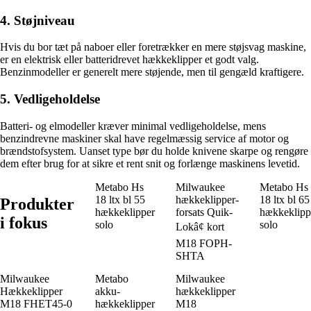
4. Støjniveau
Hvis du bor tæt på naboer eller foretrækker en mere støjsvag maskine,
er en elektrisk eller batteridrevet hækkeklipper et godt valg.
Benzinmodeller er generelt mere støjende, men til gengæld kraftigere.
5. Vedligeholdelse
Batteri- og elmodeller kræver minimal vedligeholdelse, mens
benzindrevne maskiner skal have regelmæssig service af motor og
brændstofsystem. Uanset type bør du holde knivene skarpe og rengøre
dem efter brug for at sikre et rent snit og forlænge maskinens levetid.
Metabo Hs
Milwaukee
Metabo Hs
18 ltx bl 55
hækkeklipper-
18 ltx bl 65
Produkter
hækkeklipper
forsats Quik-
hækkeklipp
i fokus
solo
solo
Lokâ¢ kort
M18 FOPH-
SHTA
Milwaukee
Metabo
Milwaukee
Hækkeklipper
akku-
hækkeklipper
M18 FHET45-0
hækkeklipper
M18