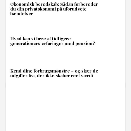
Økonomisk beredskab: Sådan forbereder
du din privatøkonomi på uforudsete
hændelser
Hvad kan vi lære af tidligere
generationers erfaringer med pension?
Kend dine forbrugsmønstre – og skær de
udgifter fra, der ikke skaber reel værdi