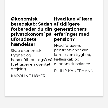
Økonomisk
Hvad kan vi lære
beredskab: Sådan
af tidligere
forbereder du din
generationers
privatøkonomi på
erfaringer med
uforudsete
pension?
hændelser
Hvad fortidens
pensionsvaner kan
Skab økonomisk
lære os om tryghed,
tryghed og
fællesskab og
handlefrihed – også når
økonomisk balance
livet tager en uventet
drejning
PHILIP KAUFFMANN
KAROLINE HØYER