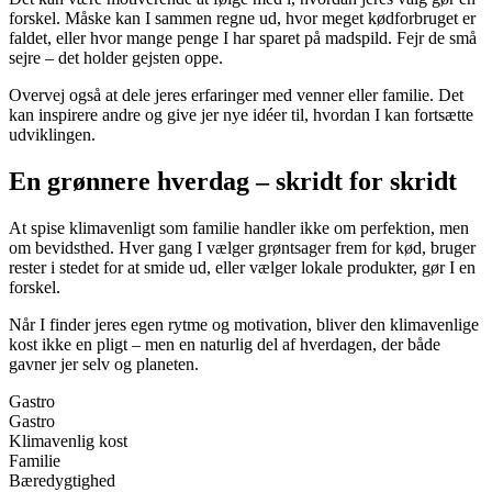
forskel. Måske kan I sammen regne ud, hvor meget kødforbruget er
faldet, eller hvor mange penge I har sparet på madspild. Fejr de små
sejre – det holder gejsten oppe.
Overvej også at dele jeres erfaringer med venner eller familie. Det
kan inspirere andre og give jer nye idéer til, hvordan I kan fortsætte
udviklingen.
En grønnere hverdag – skridt for skridt
At spise klimavenligt som familie handler ikke om perfektion, men
om bevidsthed. Hver gang I vælger grøntsager frem for kød, bruger
rester i stedet for at smide ud, eller vælger lokale produkter, gør I en
forskel.
Når I finder jeres egen rytme og motivation, bliver den klimavenlige
kost ikke en pligt – men en naturlig del af hverdagen, der både
gavner jer selv og planeten.
Gastro
Gastro
Klimavenlig kost
Familie
Bæredygtighed