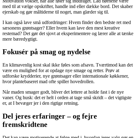
Motivation vokser, når alle føler sig inddraget. Lad børnene være
med til at vælge opskrifter, handle ind eller dække bord. Det skaber
ejerskab og gør måltiderne til noget, man glæder sig til.
I kan også lave små udfordringer: Hvem finder den bedste ret med
sæsonens grøntsager? Eller hvem kan lave den mest kreative
restemad? Det gør det sjovt at eksperimentere og lærer alle at tænke
mere bæredygtigt.
Fokusér på smag og nydelse
En klimavenlig kost skal ikke føles som afsavn. Tværtimod kan det
være en mulighed for at opdage nye smage og retter. Prøv at
udforske krydderier, nye grøntsager eller internationale køkkener,
hvor plantebaseret mad ofte spiller hovedrollen.
Når maden smager godt, bliver det lettere at holde fast i de nye
vaner. Og husk: det er helt i orden at tage små skridt – det vigtigste
er, at I bevæger jer i den rigtige retning.
Del jeres erfaringer – og fejre
fremskridtene
Det kan være motiverende at følge med i, hvordan jeres valg gør en