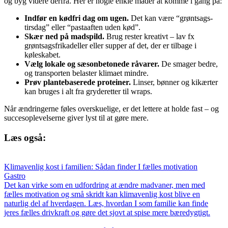
og byg videre derfra. Her er nogle enkle måder at komme i gang på:
Indfør en kødfri dag om ugen.
Det kan være “grøntsags-
tirsdag” eller “pastaaften uden kød”.
Skær ned på madspild.
Brug rester kreativt – lav fx
grøntsagsfrikadeller eller supper af det, der er tilbage i
køleskabet.
Vælg lokale og sæsonbetonede råvarer.
De smager bedre,
og transporten belaster klimaet mindre.
Prøv plantebaserede proteiner.
Linser, bønner og kikærter
kan bruges i alt fra gryderetter til wraps.
Når ændringerne føles overskuelige, er det lettere at holde fast – og
succesoplevelserne giver lyst til at gøre mere.
Læs også:
Klimavenlig kost i familien: Sådan finder I fælles motivation
Gastro
Det kan virke som en udfordring at ændre madvaner, men med
fælles motivation og små skridt kan klimavenlig kost blive en
naturlig del af hverdagen. Læs, hvordan I som familie kan finde
jeres fælles drivkraft og gøre det sjovt at spise mere bæredygtigt.