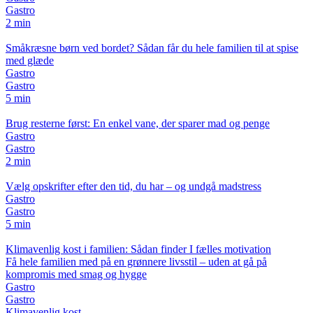
Gastro
2 min
Småkræsne børn ved bordet? Sådan får du hele familien til at spise
med glæde
Gastro
Gastro
5 min
Brug resterne først: En enkel vane, der sparer mad og penge
Gastro
Gastro
2 min
Vælg opskrifter efter den tid, du har – og undgå madstress
Gastro
Gastro
5 min
Klimavenlig kost i familien: Sådan finder I fælles motivation
Få hele familien med på en grønnere livsstil – uden at gå på
kompromis med smag og hygge
Gastro
Gastro
Klimavenlig kost