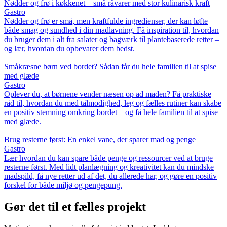
Nødder og frø i køkkenet – små råvarer med stor kulinarisk kraft
Gastro
Nødder og frø er små, men kraftfulde ingredienser, der kan løfte
både smag og sundhed i din madlavning. Få inspiration til, hvordan
du bruger dem i alt fra salater og bagværk til plantebaserede retter –
og lær, hvordan du opbevarer dem bedst.
Småkræsne børn ved bordet? Sådan får du hele familien til at spise
med glæde
Gastro
Oplever du, at børnene vender næsen op ad maden? Få praktiske
råd til, hvordan du med tålmodighed, leg og fælles rutiner kan skabe
en positiv stemning omkring bordet – og få hele familien til at spise
med glæde.
Brug resterne først: En enkel vane, der sparer mad og penge
Gastro
Lær hvordan du kan spare både penge og ressourcer ved at bruge
resterne først. Med lidt planlægning og kreativitet kan du mindske
madspild, få nye retter ud af det, du allerede har, og gøre en positiv
forskel for både miljø og pengepung.
Gør det til et fælles projekt