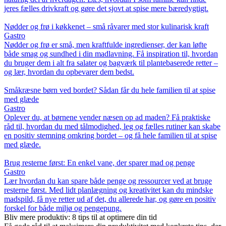
jeres fælles drivkraft og gøre det sjovt at spise mere bæredygtigt.
Nødder og frø i køkkenet – små råvarer med stor kulinarisk kraft
Gastro
Nødder og frø er små, men kraftfulde ingredienser, der kan løfte
både smag og sundhed i din madlavning. Få inspiration til, hvordan
du bruger dem i alt fra salater og bagværk til plantebaserede retter –
og lær, hvordan du opbevarer dem bedst.
Småkræsne børn ved bordet? Sådan får du hele familien til at spise
med glæde
Gastro
Oplever du, at børnene vender næsen op ad maden? Få praktiske
råd til, hvordan du med tålmodighed, leg og fælles rutiner kan skabe
en positiv stemning omkring bordet – og få hele familien til at spise
med glæde.
Brug resterne først: En enkel vane, der sparer mad og penge
Gastro
Lær hvordan du kan spare både penge og ressourcer ved at bruge
resterne først. Med lidt planlægning og kreativitet kan du mindske
madspild, få nye retter ud af det, du allerede har, og gøre en positiv
forskel for både miljø og pengepung.
Bliv mere produktiv: 8 tips til at optimere din tid