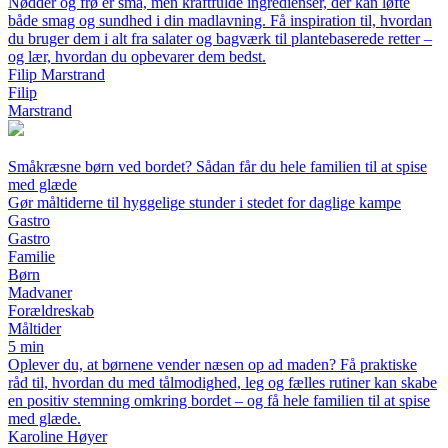
Nødder og frø er små, men kraftfulde ingredienser, der kan løfte
både smag og sundhed i din madlavning. Få inspiration til, hvordan
du bruger dem i alt fra salater og bagværk til plantebaserede retter –
og lær, hvordan du opbevarer dem bedst.
Filip Marstrand
Filip
Marstrand
Småkræsne børn ved bordet? Sådan får du hele familien til at spise
med glæde
Gør måltiderne til hyggelige stunder i stedet for daglige kampe
Gastro
Gastro
Familie
Børn
Madvaner
Forældreskab
Måltider
5 min
Oplever du, at børnene vender næsen op ad maden? Få praktiske
råd til, hvordan du med tålmodighed, leg og fælles rutiner kan skabe
en positiv stemning omkring bordet – og få hele familien til at spise
med glæde.
Karoline Høyer