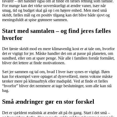
råvarer – det handler også om at finde en fælles retning som familie.
For mange kan det virke uoverskueligt at ændre vaner, især når
smag, tid og budget skal gå op i en højere enhed. Men med små
skridt, fælles mål og en positiv tilgang kan det blive både sjovt og
meningsfuldt at spise grønnere sammen.
Start med samtalen – og find jeres fælles
hvorfor
Det første skridt mod en mere klimavenlig kost er at tale om, hvorfor
det er vigtigt for jer. Måske handler det om at passe på planeten, om
sundhed, eller om at spare penge. Når alle i familien forstår formålet,
bliver det lettere at finde motivationen.
Sæt jer sammen og tal om, hvad I hver især synes er vigtigt. Børn
kan for eksempel være optaget af dyrevelfærd, mens voksne måske
tænker mere på klimaaftryk eller madspild. Ved at finde et fælles
“hvorfor” bliver det nemmere at tage beslutninger, som alle kan stå
bag.
Små ændringer gør en stor forskel
Det er sjældent realistisk at ændre alt på én gang. Start i det små –