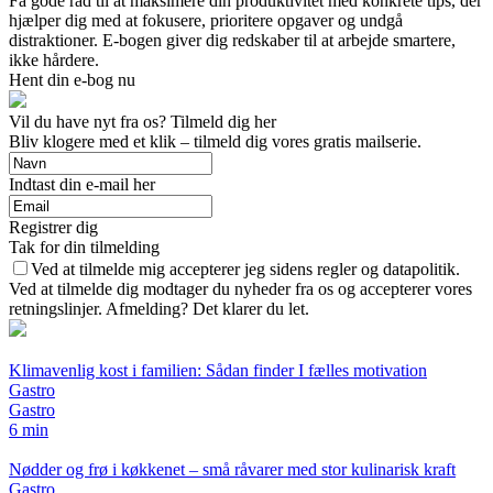
Få gode råd til at maksimere din produktivitet med konkrete tips, der
hjælper dig med at fokusere, prioritere opgaver og undgå
distraktioner. E-bogen giver dig redskaber til at arbejde smartere,
ikke hårdere.
Hent din e-bog nu
Vil du have nyt fra os? Tilmeld dig her
Bliv klogere med et klik – tilmeld dig vores gratis mailserie.
Indtast din e-mail her
Registrer dig
Tak for din tilmelding
Ved at tilmelde mig accepterer jeg sidens regler og datapolitik.
Ved at tilmelde dig modtager du nyheder fra os og accepterer vores
retningslinjer. Afmelding? Det klarer du let.
Klimavenlig kost i familien: Sådan finder I fælles motivation
Gastro
Gastro
6 min
Nødder og frø i køkkenet – små råvarer med stor kulinarisk kraft
Gastro