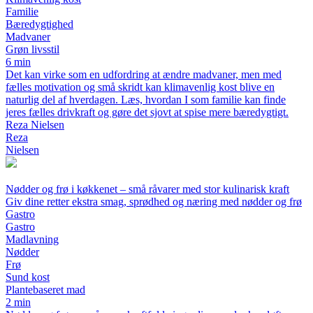
Familie
Bæredygtighed
Madvaner
Grøn livsstil
6 min
Det kan virke som en udfordring at ændre madvaner, men med
fælles motivation og små skridt kan klimavenlig kost blive en
naturlig del af hverdagen. Læs, hvordan I som familie kan finde
jeres fælles drivkraft og gøre det sjovt at spise mere bæredygtigt.
Reza Nielsen
Reza
Nielsen
Nødder og frø i køkkenet – små råvarer med stor kulinarisk kraft
Giv dine retter ekstra smag, sprødhed og næring med nødder og frø
Gastro
Gastro
Madlavning
Nødder
Frø
Sund kost
Plantebaseret mad
2 min