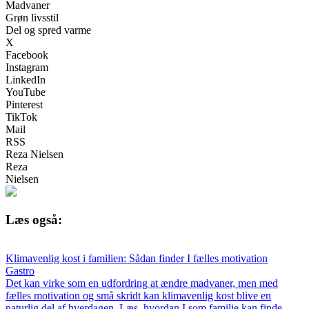
Madvaner
Grøn livsstil
Del og spred varme
X
Facebook
Instagram
LinkedIn
YouTube
Pinterest
TikTok
Mail
RSS
Reza Nielsen
Reza
Nielsen
Læs også:
Klimavenlig kost i familien: Sådan finder I fælles motivation
Gastro
Det kan virke som en udfordring at ændre madvaner, men med
fælles motivation og små skridt kan klimavenlig kost blive en
naturlig del af hverdagen. Læs, hvordan I som familie kan finde