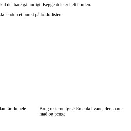
al det bare gå hurtigt. Begge dele er helt i orden.
kke endnu et punkt på to-do-listen.
an får du hele
Brug resterne først: En enkel vane, der sparer
mad og penge