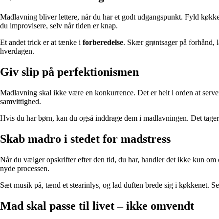
Madlavning bliver lettere, når du har et godt udgangspunkt. Fyld køkken
du improvisere, selv når tiden er knap.
Et andet trick er at tænke i
forberedelse
. Skær grøntsager på forhånd, l
hverdagen.
Giv slip på perfektionismen
Madlavning skal ikke være en konkurrence. Det er helt i orden at server
samvittighed.
Hvis du har børn, kan du også inddrage dem i madlavningen. Det tager mås
Skab madro i stedet for madstress
Når du vælger opskrifter efter den tid, du har, handler det ikke kun om
nyde processen.
Sæt musik på, tænd et stearinlys, og lad duften brede sig i køkkenet. S
Mad skal passe til livet – ikke omvendt