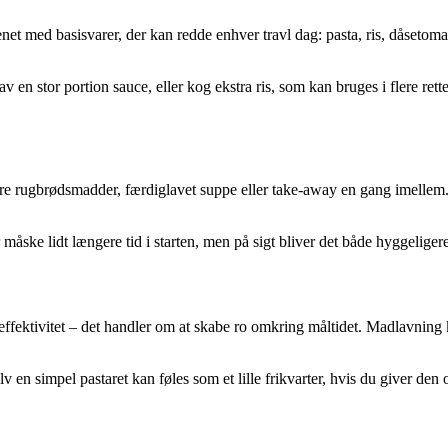
et med basisvarer, der kan redde enhver travl dag: pasta, ris, dåsetomat
av en stor portion sauce, eller kog ekstra ris, som kan bruges i flere re
e rugbrødsmadder, færdiglavet suppe eller take-away en gang imellem. De
ke lidt længere tid i starten, men på sigt bliver det både hyggeligere og
 effektivitet – det handler om at skabe ro omkring måltidet. Madlavning 
elv en simpel pastaret kan føles som et lille frikvarter, hvis du giver 