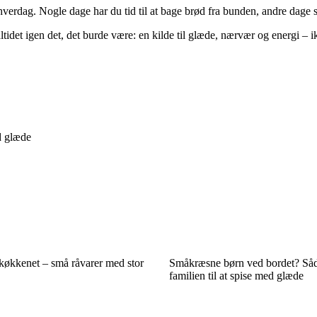
hverdag. Nogle dage har du tid til at bage brød fra bunden, andre dage sk
ltidet igen det, det burde være: en kilde til glæde, nærvær og energi – i
d glæde
 køkkenet – små råvarer med stor
Småkræsne børn ved bordet? Såd
familien til at spise med glæde