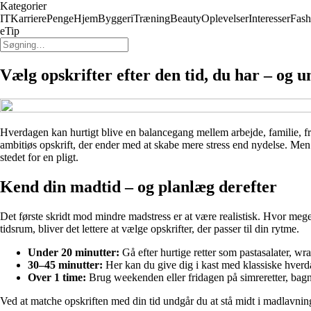
Kategorier
IT
Karriere
Penge
Hjem
Byggeri
Træning
Beauty
Oplevelser
Interesser
Fash
eTip
Vælg opskrifter efter den tid, du har – og 
Hverdagen kan hurtigt blive en balancegang mellem arbejde, familie, fritid 
ambitiøs opskrift, der ender med at skabe mere stress end nydelse. Men 
stedet for en pligt.
Kend din madtid – og planlæg derefter
Det første skridt mod mindre madstress er at være realistisk. Hvor mege
tidsrum, bliver det lettere at vælge opskrifter, der passer til din rytme.
Under 20 minutter:
Gå efter hurtige retter som pastasalater, wr
30–45 minutter:
Her kan du give dig i kast med klassiske hverda
Over 1 time:
Brug weekenden eller fridagen på simreretter, bagn
Ved at matche opskriften med din tid undgår du at stå midt i madlavni