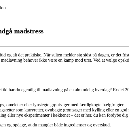
ion
undgå madstress
og alt det praktiske. Når sulten melder sig sidst på dagen, er det fristend
madlavning behøver ikke være en kamp mod uret. Ved at vælge opskrifter 
t tid har du egentlig til madlavning på en almindelig hverdag? Er det 20
aps, omeletter eller lynstegte grøntsager med færdigkogte bælgfrugter.
gsretter som karryretter, ovnbagte grøntsager med kylling eller en god
ing eller nye eksperimenter i køkkenet – det er her, du kan fordybe dig
ngen og opdage, at du mangler både ingredienser og overskud.